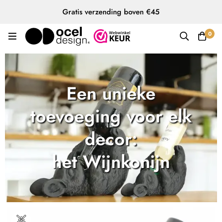
Gratis verzending boven €45
0
Een unieke
toevoeging voor elk
decor:
het Wijnkonijn