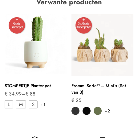
Verwante producten
STOMPERTJE Plantenpot
Fromml Serie™ – Mini’s (Set
van 3)
€
34,99
–
€
88
€
25
L
M
S
+1
+2