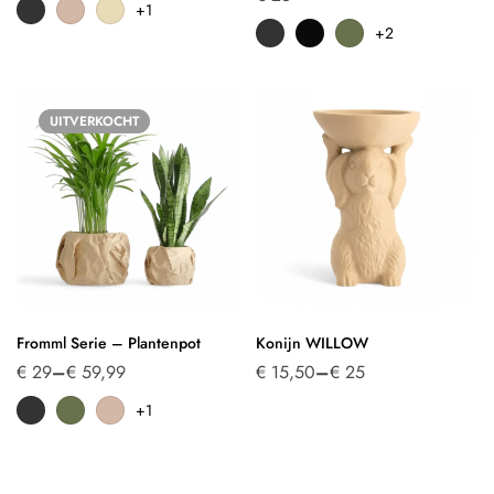
+1
+2
UITVERKOCHT
Fromml Serie – Plantenpot
Konijn WILLOW
€
29
–
€
59,99
€
15,50
–
€
25
+1