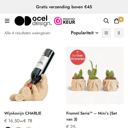
Gratis verzending boven €45
0
Populariteit
Alle 4 resultaten weergeven
Wijnkonijn CHARLIE
Fromml Serie™ – Mini’s (Set
van 3)
€
16,50
–
€
78
€
25