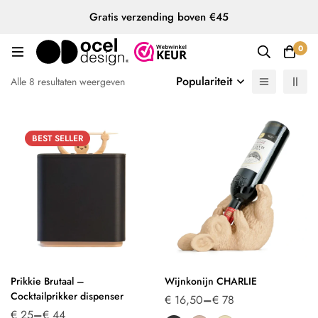
Gratis verzending boven €45
0
Populariteit
Alle 8 resultaten weergeven
BEST
SELLER
Prikkie Brutaal –
Wijnkonijn CHARLIE
Cocktailprikker dispenser
€
16,50
–
€
78
€
25
–
€
44