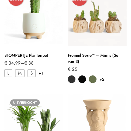
STOMPERTJE Plantenpot
Fromml Serie™ – Mini’s (Set
van 3)
€
34,99
–
€
88
€
25
L
M
S
+1
+2
UITVERKOCHT