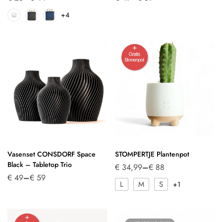
+4
Vasenset CONSDORF Space
STOMPERTJE Plantenpot
Black – Tabletop Trio
€
34,99
–
€
88
€
49
–
€
59
L
M
S
+1