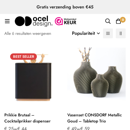
Gratis verzending boven €45
0
Populariteit
Alle 6 resultaten weergeven
BEST
SELLER
Prikkie Brutaal –
Vasenset CONSDORF Metallic
Cocktailprikker dispenser
Goud – Tabletop Trio
€
25
–
€
44
€
49
–
€
59