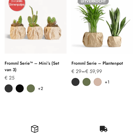
UITVERKOCHT
Fromml Serie™ – Mini’s (Set
Fromml Serie – Plantenpot
van 3)
€
29
–
€
59,99
€
25
+1
+2