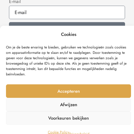
E-mail
Inschrijven
Cookies
Om je de beste ervaring te bieden, gebruiken we technologieën zoals cookies
om apparaat­informatie op te slaan en/of te raadplegen. Door toestemming te
geven voor deze technologieën, kunnen we gegevens verwerken zoals je
browsegedrag of unieke ID’s op deze site. Als je geen toestemming geeft of je
Verzonden met
toestemming intrekt, kan dit bepaalde functies en mogelijkheden nadelig
beïnvloeden.
© OCEL DESIGN 2025
Accepteren
Afwijzen
Voorkeuren bekijken
Cookie Policy